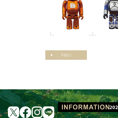
PREV
BE@RBRICK Lots
202
202