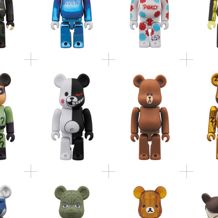
BE@RBR
/ コニー / ムーン / ジ
K リドラー
BE@RBRICK モノクマ
ールド
ェームズ
K STAR
BE@RBRICK STAR
BE@RBRICK リラック
BE@RB
2 PACK
WARS(TM) 2 PACK
マ・コリラックマ ク
ィングS
(TM) &
YODA(EP2) & CLONE
リアカラーVer.
訳ござ
T(TM)
TROOPER(TM) (EP2)