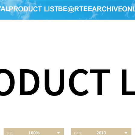
ODUCT L
PE(R) ×
BE@RBRICK
BE@RBRICK グリーテ
BE@RBR
100%
2013