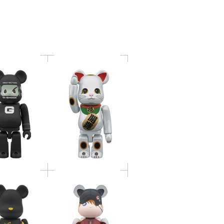
-5600MT 100％
メッキ
3 NOVELTY
BRICK（ブラッ
BE@RBRICK 式波・ア
イエロークリア /
スカ・ラングレー（ジ
 × レッドク
ャージ）
 ブラック × ブ
ークリア）
BE@RBRICK 1/6計画