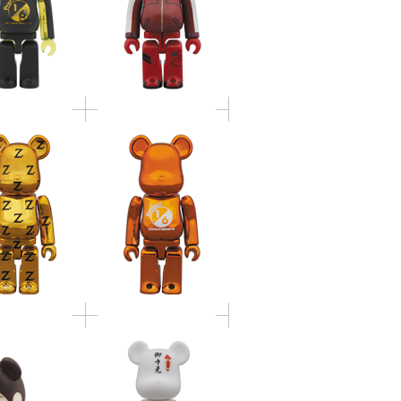
ICK Zikzin ゴ
ノベルティ オレンジ
 / シルバー
メッキ
RICK グリーテ
BE@RBRICK グリーテ
P 100% 申し
ィングSP 100% のし
いません SP
SP