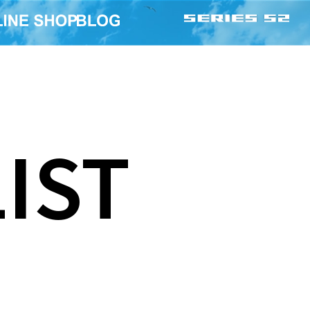
IST
ICK G-SHOCK
BE@RBRICK 招き猫 白