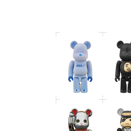
ッキー
24karats BE
BE@RBRICK 招き猫 銀
BE@RBRIC
メッキ