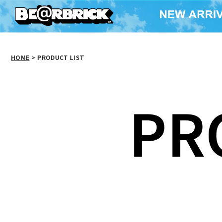
HOME
>
PRODUCT LIST
PR
BE@RBRICK ANA フロ
A BATHING A