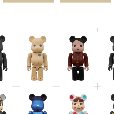
@RBRICK
Amazon.co.jp version
ィング 結婚 CHINA
MAN DW
201
BE@R
BE@RBRICK 着ぐるみ
BE@RBRICK ANA クロ
ク × 
ペコちゃん & ポコちゃ
K 伊達政宗
ム グラデーション
ブラック
ん 2体セット
リア /
ル
BE@RBRICK ブラウン