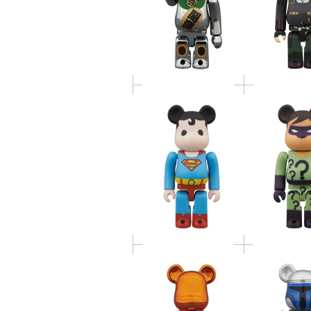
BE@RBRICK スーパー
BE@RBRIC
マン
BE@RBRIC
WARS(TM) 
BE@RBRICK SERIES 26
JANGO FETT
BOBA FET