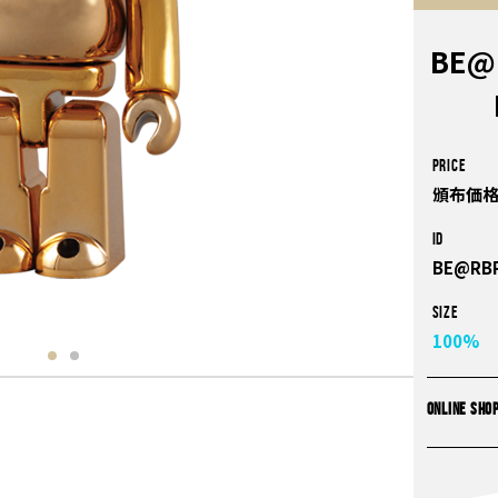
BE@
PRICE
頒布価格
ID
BE@RBR
Size
100%
ONLINE SHO