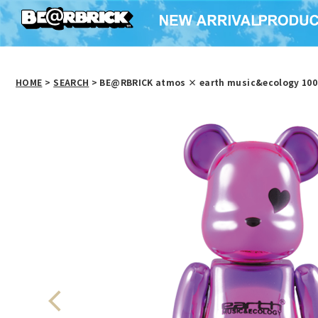
HOME
>
SEARCH
> BE@RBRICK atmos × earth music&ecology 10