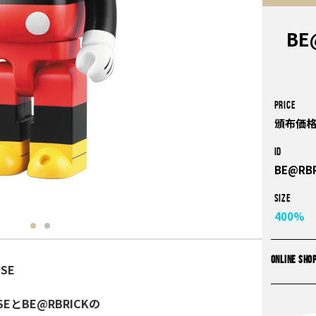
BE
PRICE
頒布価格
ID
BE@RBR
Size
400%
ONLINE SHO
USE
EとBE@RBRICKの