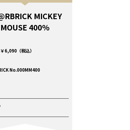
@RBRICK MICKEY
MOUSE 400%
￥6,090（税込）
ICK No.000MM400
P