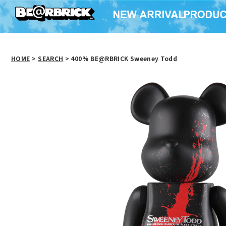
HOME
>
SEARCH
> 400% BE@RBRICK Sweeney Todd