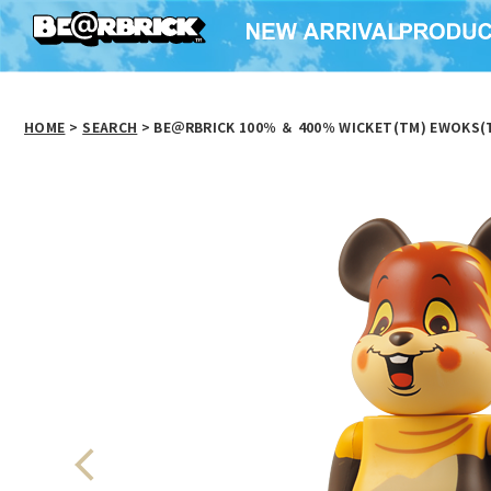
HOME
>
SEARCH
> BE＠RBRICK 100％ ＆ 400％ WICKET(TM) EWOKS(T