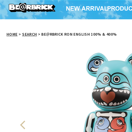
HOME
>
SEARCH
> BE＠RBRICK RON ENGLISH 100% & 400%