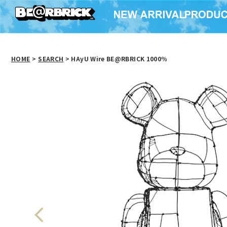
HOME
>
SEARCH
> HAyU Wire BE@RBRICK 1000％