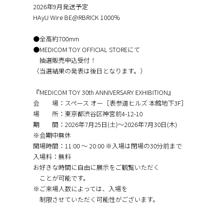
2026年9月発送予定
HAyU Wire BE@RBRICK 1000％
●全高約700mm
●MEDICOM TOY OFFICIAL STOREにて
抽選販売申込受付！
（当選結果の発表は後日となります。）
『MEDICOM TOY 30th ANNIVERSARY EXHIBITION』
会 場：スペース オー［表参道ヒルズ 本館地下3F］
場 所：東京都渋谷区神宮前4-12-10
期 間：2026年7月25日(土)～2026年7月30日(木)
※会期中無休
開場時間：11:00 〜 20:00 ※入場は閉場の30分前まで
入場料：無料
お好きな時間に自由に展示をご観覧いただく
ことが可能です。
※ご来場人数によっては、入場を
制限させていただく可能性がございます。