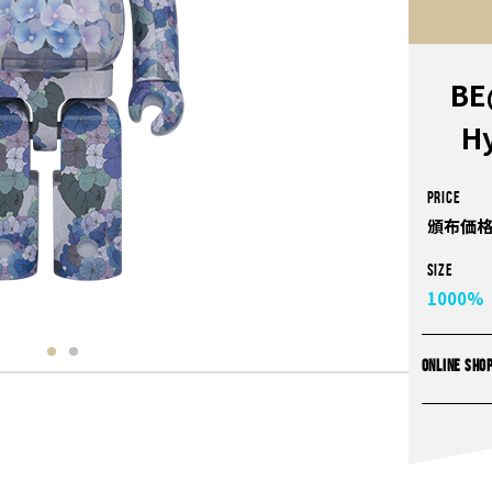
BE
H
PRICE
頒布価格
Size
1000%
ONLINE SHO