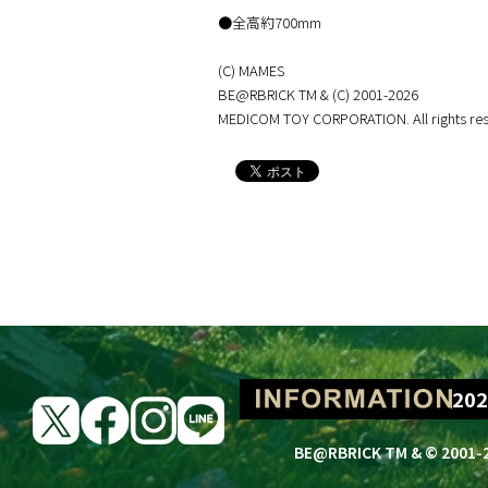
●全高約700mm
(C) MAMES
BE@RBRICK TM & (C) 2001-2026
MEDICOM TOY CORPORATION. All rights res
BE@RBRICK Lo
202
202
BE@RBRICK TM & © 2001-2
202
202