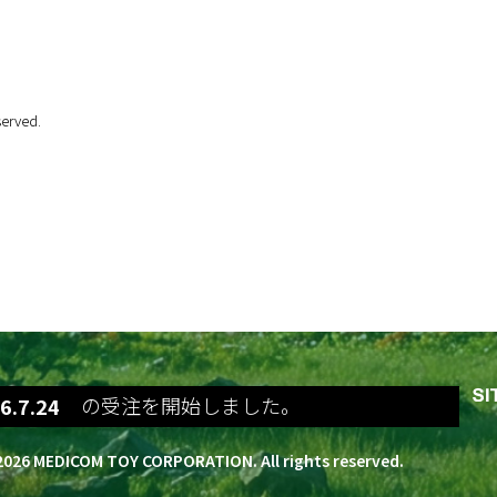
erved.
tso 400%の受注を開始しました。
6.7.24
BE@RBRICK ロビン 400%の受注を開始し
6.7.24
BE@RBRICK DERPY TIGER 400%の受注
026 MEDICOM TOY CORPORATION. All rights reserved.
6.7.24
BE@RBRICK PINO COSTUME Ver. 40
6.7.24