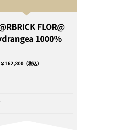
@RBRICK FLOR@
ydrangea 1000％
￥162,800（税込）
P