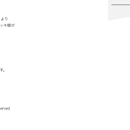
』より
ッキ版が
す。
erved.