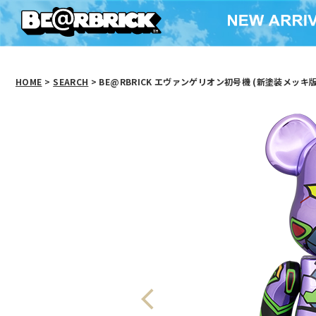
HOME
>
SEARCH
> BE@RBRICK エヴァンゲリオン初号機 (新塗装メッキ版)