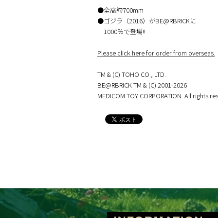
●全高約700mm
●ゴジラ（2016）がBE@RBRICKに
1000％で登場!!
Please click here for order from overseas.
TM & (C) TOHO CO., LTD.
BE@RBRICK TM & (C) 2001-2026
MEDICOM TOY CORPORATION. All rights res