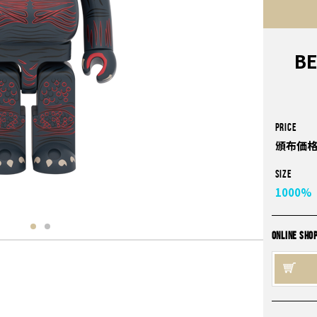
B
PRICE
頒布価格
Size
1000%
ONLINE SHO