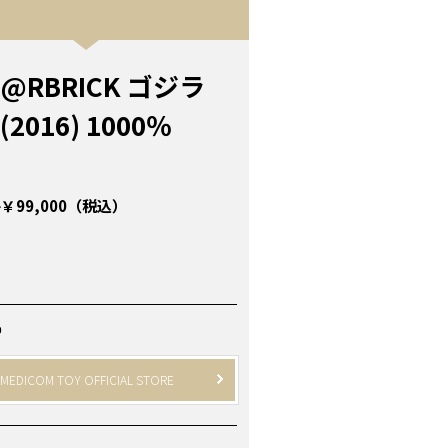
E@RBRICK ゴジラ
(2016) 1000％
￥99,000（税込）
P
MEDICOM TOY OFFICIAL STORE