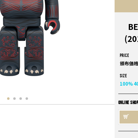
B
(20
PRICE
頒布価格
Size
100%
4
ONLINE SHO