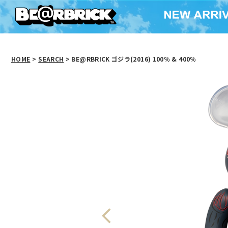
HOME
>
SEARCH
> BE@RBRICK ゴジラ(2016) 100％ & 400％