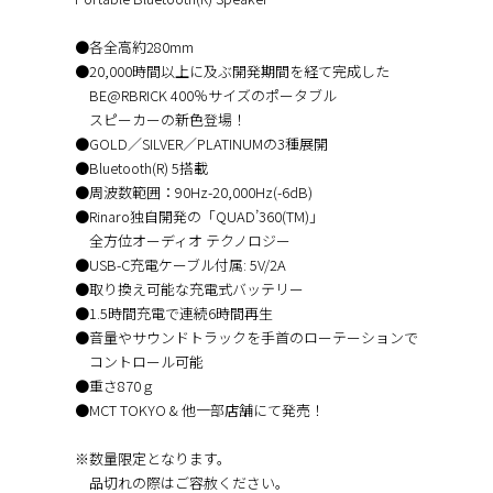
●各全高約280mm
●20,000時間以上に及ぶ開発期間を経て完成した
BE@RBRICK 400％サイズのポータブル
スピーカーの新色登場！
●GOLD／SILVER／PLATINUMの3種展開
●Bluetooth(R) 5搭載
●周波数範囲：90Hz-20,000Hz(-6dB)
●Rinaro独自開発の「QUAD’360(TM)」
全方位オーディオ テクノロジー
●USB-C充電ケーブル付属: 5V/2A
●取り換え可能な充電式バッテリー
●1.5時間充電で連続6時間再生
●音量やサウンドトラックを手首のローテーションで
コントロール可能
●重さ870ｇ
●MCT TOKYO & 他一部店舗にて発売！
※数量限定となります。
品切れの際はご容赦ください。