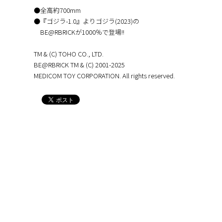
●全高約700mm
●『ゴジラ-1.0』よりゴジラ(2023)の
BE@RBRICKが1000％で登場!!
TM & (C) TOHO CO., LTD.
BE@RBRICK TM & (C) 2001-2025
MEDICOM TOY CORPORATION. All rights reserved.