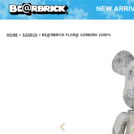
HOME
>
SEARCH
> BE@RBRICK FLOR@ GERBERA 1000％