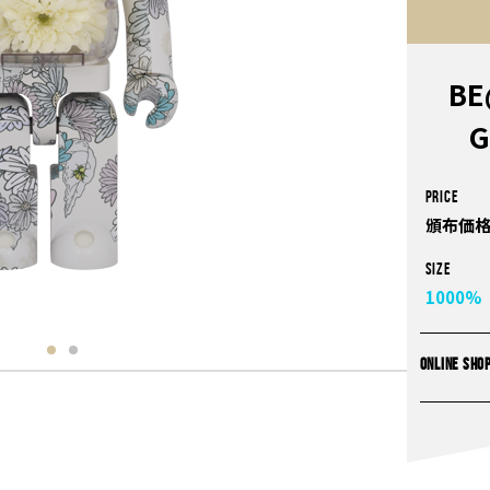
BE
G
PRICE
頒布価格
Size
1000%
ONLINE SHO