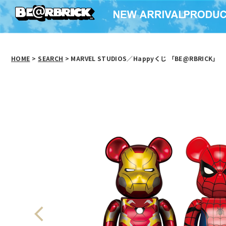
HOME
>
SEARCH
> MARVEL STUDIOS／Happyくじ 「BE@RBRICK」