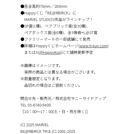
●各全高約70mm／280mm
●Happyくじ「BE@RBRICK」に
MARVEL STUDIOS作品がラインナップ！
●SP賞(1種)、ベアブリック賞(全30種)、
ペアボックス賞(全8種)、全3等級+L@ST賞
●ファミリーマートの一部店舗にて発売
●詳細はHappyくじホームページ(
www.h-kuji.com
)
またはX(
@HappyKuji
)にて随時更新予定
※画像はイメージです。
実際の商品とは異なる場合がございます。
※数量限定となります。
品切れの場合はご容赦ください。
問合せ先・販売元／株式会社サニーサイドアップ
TEL.03-6740-9400
［10：00～17：00(土・日・祝を除く)］
(C) 2025 MARVEL
BE@RBRICK TM & (C) 2001-2025