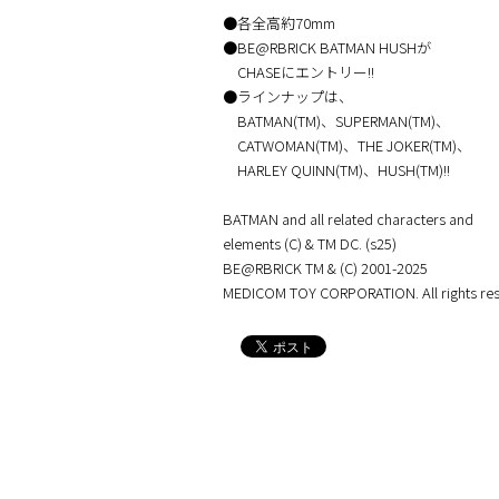
●各全高約70mm
●BE@RBRICK BATMAN HUSHが
CHASEにエントリー!!
●ラインナップは、
BATMAN(TM)、SUPERMAN(TM)、
CATWOMAN(TM)、THE JOKER(TM)、
HARLEY QUINN(TM)、HUSH(TM)!!
BATMAN and all related characters and
elements (C) & TM DC. (s25)
BE@RBRICK TM & (C) 2001-2025
MEDICOM TOY CORPORATION. All rights res