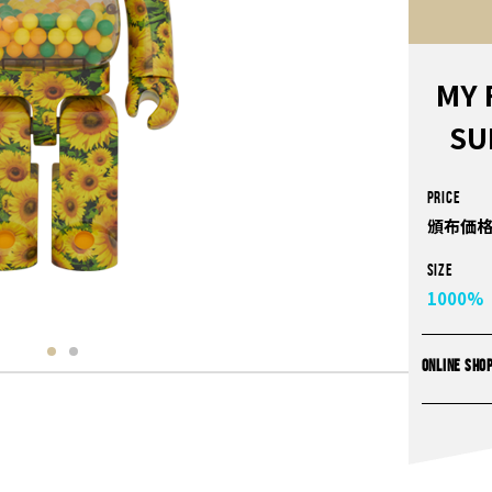
MY 
SU
PRICE
頒布価格
Size
1000%
ONLINE SHO