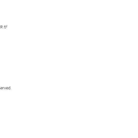
ER が
erved.