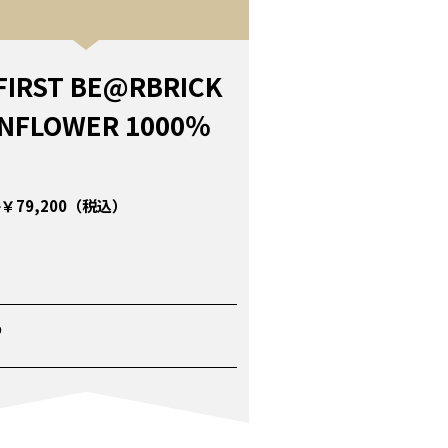
FIRST BE@RBRICK
NFLOWER 1000％
￥79,200（税込）
P