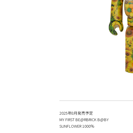
2025年8月発売予定
MY FIRST BE@RBRICK B@BY
SUNFLOWER 1000％