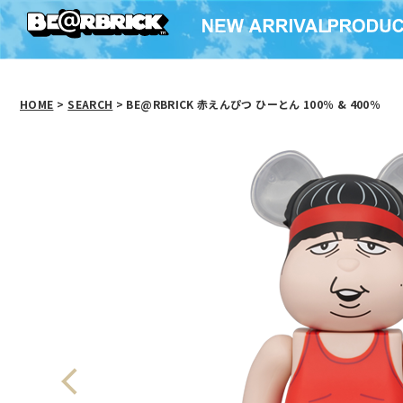
HOME
>
SEARCH
> BE@RBRICK 赤えんぴつ ひーとん 100％ & 400％