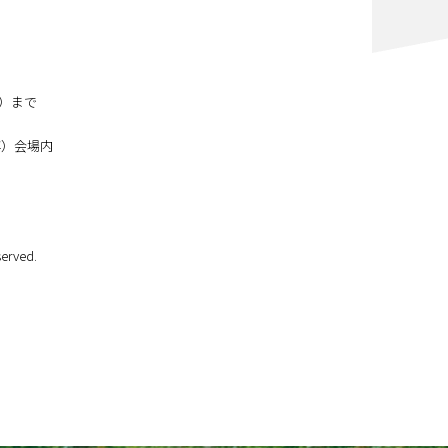
月）まで
博）会場内
erved.