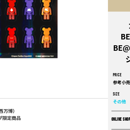
B
BE@
PRICE
参考小売
Size
その他
関西万博）
プ限定商品
ONLINE SHO