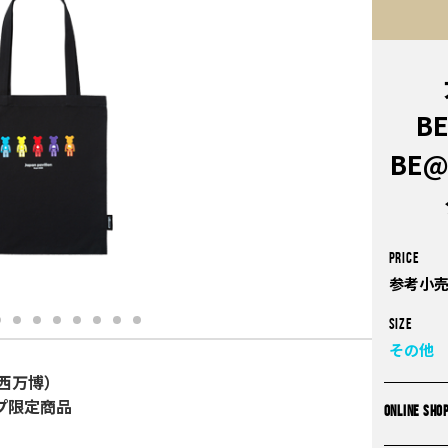
B
BE@
PRICE
参考小売
Size
その他
関西万博）
プ限定商品
ONLINE SHO