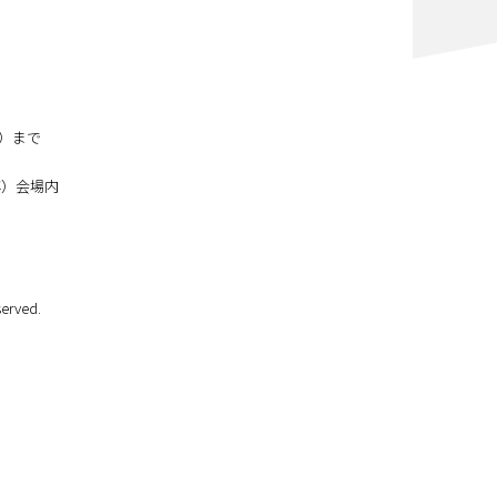
月）まで
博）会場内
erved.