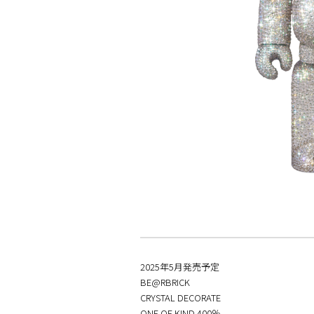
2025年5月発売予定
BE@RBRICK
CRYSTAL DECORATE
ONE OF KIND 400％