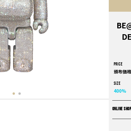
BE@
D
PRICE
頒布価格￥
Size
400%
ONLINE SHO