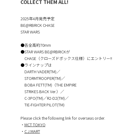
COLLECT THEM ALL!
2025年4月発売予定
BE@RBRICK CHASE
STAR WARS
●各全高約70mm
●STAR WARS BE@RBRICKが
CHASE（クローズドボックス仕様）にエントリー!!
●ラインナップは
DARTH VADER(TM)／
STORMTROOPER(TM)／
BOBA FETT(TM)（THE EMPIRE
STRIKES BACK Ver.）／
C-3PO(TM)／R2-D2(TM)／
TIE-FIGHTER PILOT(TM)
Please click the following link for overseas order.
・
MCT TOKYO
・
C.J.MART