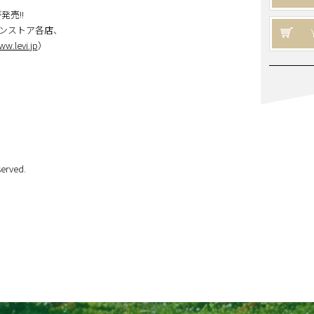
発売!!
ンストア各店、
w.levi.jp
）
erved.