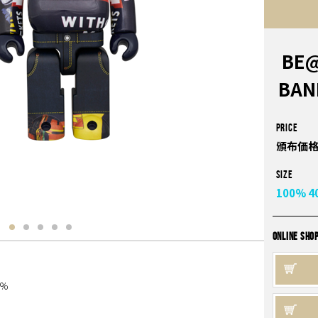
BE@
BAN
PRICE
頒布価格
Size
100%
4
ONLINE SHO
0％