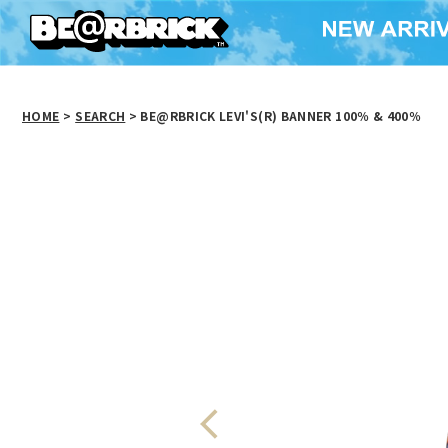
HOME
>
SEARCH
> BE@RBRICK LEVI'S(R) BANNER 100％ & 400％