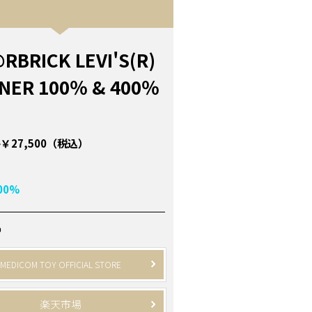
RBRICK LEVI'S(R)
NER 100％ & 400％
￥27,500（税込）
00%
P
MEDICOM TOY OFFICIAL STORE
楽天市場