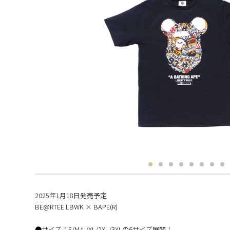
2025年1月18日発売予定
BE@RTEE LBWK × BAPE(R)
●サイズ：S/M/L/XL/2XL/3XLの6サイズ展開！