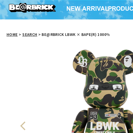
HOME
>
SEARCH
> BE@RBRICK LBWK × BAPE(R) 1000％