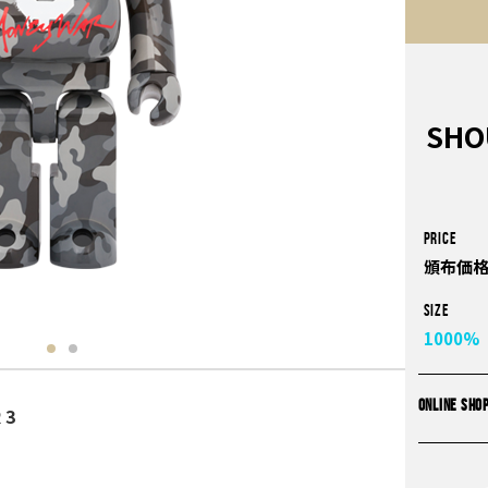
SHO
PRICE
頒布価格
Size
1000%
ONLINE SHO
 3