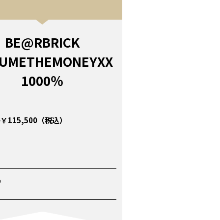
BE@RBRICK
UMETHEMONEYXX
1000％
￥115,500（税込）
P