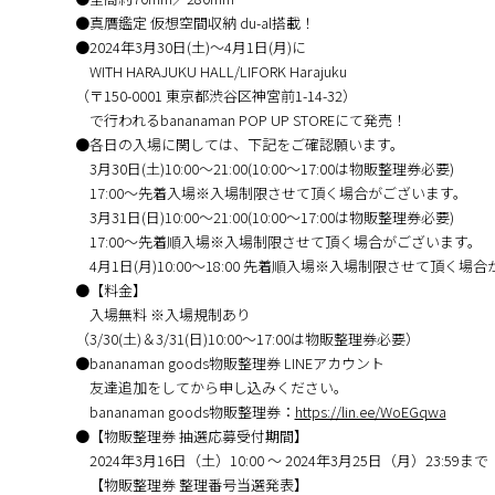
●真贋鑑定 仮想空間収納 du-al搭載！
●2024年3月30日(土)～4月1日(月)に
WITH HARAJUKU HALL/LIFORK Harajuku
（〒150-0001 東京都渋谷区神宮前1-14-32）
で行われるbananaman POP UP STOREにて発売！
●各日の入場に関しては、下記をご確認願います。
3月30日(土)10:00～21:00(10:00～17:00は物販整理券必要)
17:00～先着入場※入場制限させて頂く場合がございます。
3月31日(日)10:00～21:00(10:00～17:00は物販整理券必要)
17:00～先着順入場※入場制限させて頂く場合がございます。
4月1日(月)10:00～18:00 先着順入場※入場制限させて頂く場
●【料金】
入場無料 ※入場規制あり
（3/30(土)＆3/31(日)10:00～17:00は物販整理券必要）
●bananaman goods物販整理券 LINEアカウント
友達追加をしてから申し込みください。
bananaman goods物販整理券：
https://lin.ee/WoEGqwa
●【物販整理券 抽選応募受付期間】
2024年3月16日（土）10:00 〜 2024年3月25日（月）23:59まで
【物販整理券 整理番号当選発表】