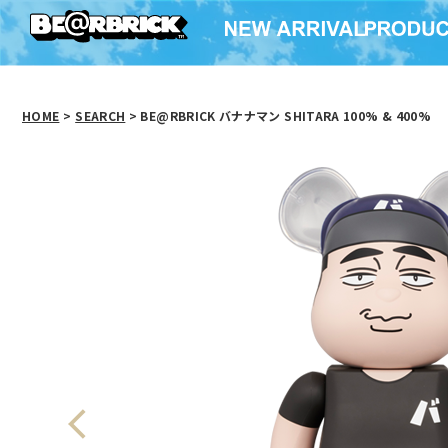
HOME
>
SEARCH
> BE@RBRICK バナナマン SHITARA 100% & 400%