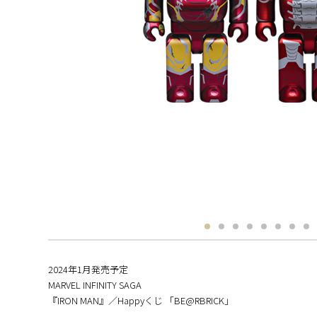
2024年1月発売予定
MARVEL INFINITY SAGA
『IRON MAN』／Happyくじ 「BE@RBRICK」