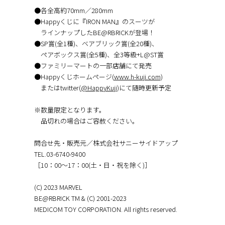
●各全高約70mm／280mm
●Happyくじに『IRON MAN』のスーツが
ラインナップしたBE@RBRICKが登場！
●SP賞(全1種)、ベアブリック賞(全20種)、
ペアボックス賞(全5種)、全3等級+L@ST賞
●ファミリーマートの一部店舗にて発売
●Happyくじホームページ(
www.h-kuji.com
)
またはtwitter(
@HappyKuji
)にて随時更新予定
※数量限定となります。
品切れの場合はご容赦ください。
問合せ先・販売元／株式会社サニーサイドアップ
TEL.03-6740-9400
［10：00～17：00(土・日・祝を除く)］
(C) 2023 MARVEL
BE@RBRICK TM & (C) 2001-2023
MEDICOM TOY CORPORATION. All rights reserved.