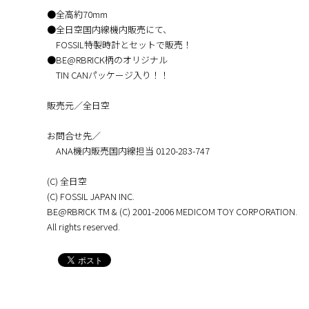
●全高約70mm
●全日空国内線機内販売にて、
FOSSIL特製時計とセットで販売！
●BE@RBRICK柄のオリジナル
TIN CANパッケージ入り！！
販売元／全日空
お問合せ先／
ANA機内販売国内線担当 0120-283-747
(C) 全日空
(C) FOSSIL JAPAN INC.
BE@RBRICK TM & (C) 2001-2006 MEDICOM TOY CORPORATION.
All rights reserved.