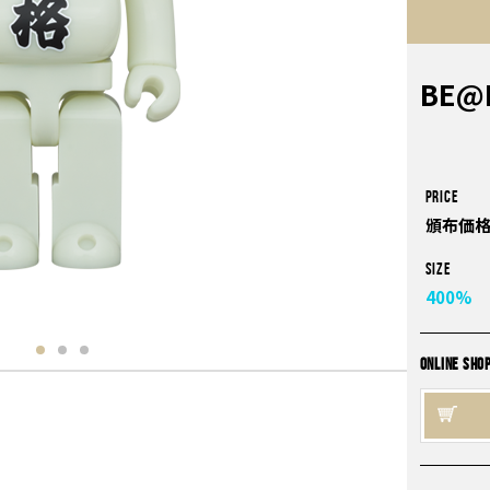
BE@
PRICE
頒布価格
Size
400%
ONLINE SHO