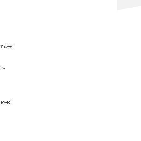
て販売！
す。
erved.