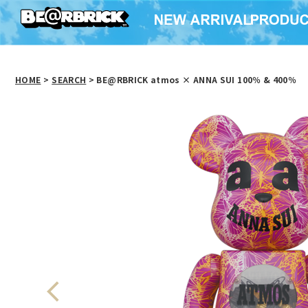
HOME
>
SEARCH
> BE@RBRICK atmos × ANNA SUI 100％ & 400％