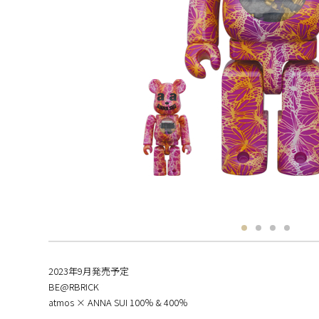
2023年9月発売予定
BE@RBRICK
atmos × ANNA SUI 100％ & 400％