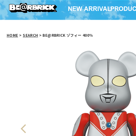
HOME
>
SEARCH
> BE@RBRICK ゾフィー 400％