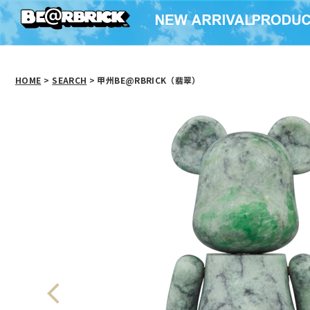
HOME
>
SEARCH
> 甲州BE@RBRICK（翡翠）