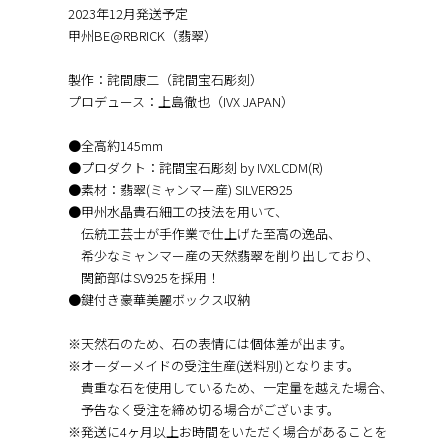
2023年12月発送予定
甲州BE@RBRICK（翡翠）
製作：詫間康二（詫間宝石彫刻）
プロデュース：上島徹也（IVX JAPAN）
●全高約145mm
●プロダクト：詫間宝石彫刻 by IVXLCDM(R)
●素材：翡翠(ミャンマー産) SILVER925
●甲州水晶貴石細工の技法を用いて、
伝統工芸士が手作業で仕上げた至高の逸品、
希少なミャンマー産の天然翡翠を削り出しており、
関節部はSV925を採用！
●鍵付き豪華美麗ボックス収納
※天然石のため、石の表情には個体差が出ます。
※オーダーメイドの受注生産(送料別)となります。
貴重な石を使用しているため、一定量を越えた場合、
予告なく受注を締め切る場合がございます。
※発送に4ヶ月以上お時間をいただく場合があることを