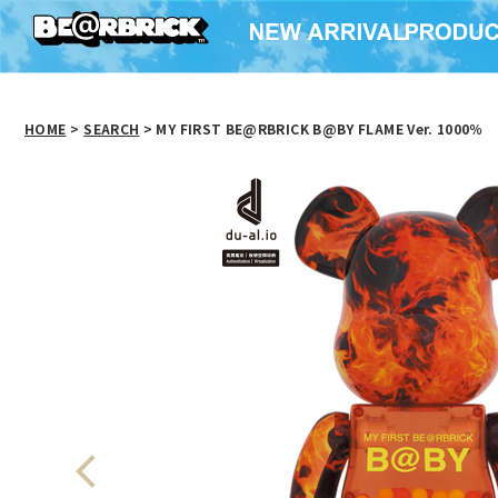
HOME
>
SEARCH
> MY FIRST BE@RBRICK B@BY FLAME Ver. 1000％