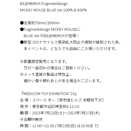
BE@RBRICK fragmentdesign
MICKEY MOUSE BLUE Ver.100％ & 400％
●全高約70mm/280mm
●fragmentdesign MICKEY MOUSEに
BLUE Ver.のBE@RBRICKが登場！
●新型コロナウイルス感染拡大防止の規制が緩和された為、
本イベントは、どなたでも自由にご入場いただけます。
※数量限定販売となります。
万が一品切れの場合はご容赦ください。
※メッキ塗装の製品は特性上、
細かい傷や擦れあとがある場合がございます。
『MEDICOM TOY EXHIBITION '23』
会 場：スペース オー［表参道ヒルズ 本館地下3F］
場 所：東京都渋谷区神宮前4-12-10
期 間：2023年7月22日(土)～2023年7月27日(木)
※会期中無休
時 間：11:00～21:00 (7月23日(日) は20:00まで)