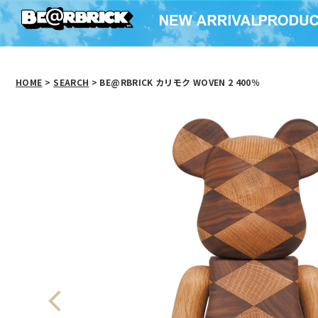
HOME
>
SEARCH
> BE@RBRICK カリモク WOVEN 2 400％