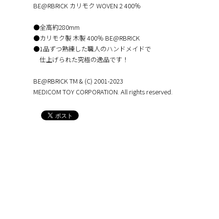
BE@RBRICK カリモク WOVEN 2 400％
●全高約280mm
●カリモク製 木製 400％ BE@RBRICK
●1品ずつ熟練した職人のハンドメイドで
仕上げられた究極の逸品です！
BE@RBRICK TM & (C) 2001-2023
MEDICOM TOY CORPORATION. All rights reserved.