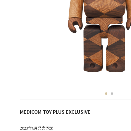
MEDICOM TOY PLUS EXCLUSIVE
2023年6月発売予定