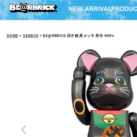
HOME
>
SEARCH
> BE@RBRICK 招き猫 黒メッキ 発光 400％