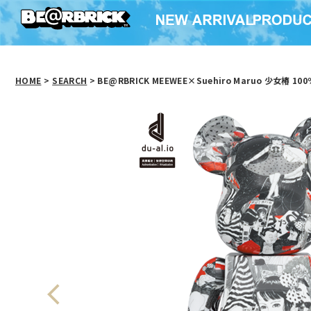
HOME
>
SEARCH
> BE@RBRICK MEEWEE×Suehiro Maruo 少女椿 100