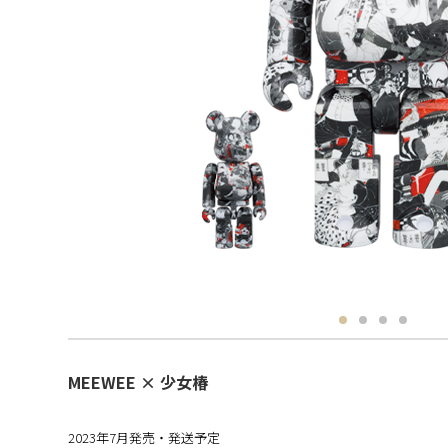
MEEWEE × 少女椿
2023年7月発売・発送予定