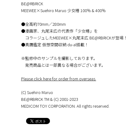
BE@RBRICK
MEEWEE×Suehiro Maruo 少女椿 100％ & 400％
●全高約70mm／280mm
●漫画家、丸尾末広の代表作「少女椿」を
コラージュしたMEEWEE×丸尾末広 BE@RBRICKが登場！
●真贋鑑定 仮想空間収納 du-al搭載！
※監修中のサンプルを撮影しております。
発売商品とは一部異なる場合がございます。
Please click here for order from overseas.
(C) Suehiro Maruo
BE@RBRICK TM & (C) 2001-2023
MEDICOM TOY CORPORATION. All rights reserved.