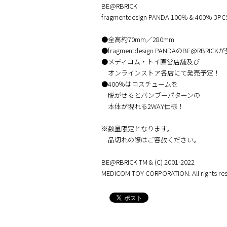
BE@RBRICK
fragmentdesign PANDA 100％ & 400％ 3PC
●全高約70mm／280mm
●fragmentdesign PANDAのBE@RBRICKが
●メディコム・トイ直営店舗及び
オンラインストア各店にて発売予定！
●400％はコスチュームを
脱がせるとバンブーパターンの
本体が現れる2WAY仕様！
※数量限定となります。
品切れの際はご容赦ください。
BE@RBRICK TM & (C) 2001-2022
MEDICOM TOY CORPORATION. All rights res