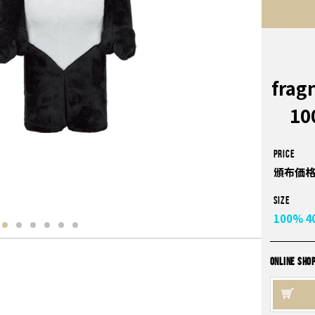
frag
10
PRICE
頒布価格
Size
100%
4
ONLINE SHO
n