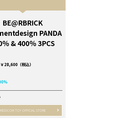
BE@RBRICK
mentdesign PANDA
0％ & 400％ 3PCS
￥28,600（税込）
00%
P
MEDICOM TOY OFFICIAL STORE