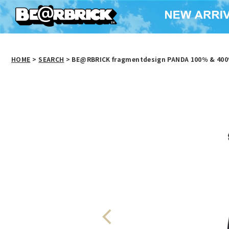
HOME
>
SEARCH
> BE@RBRICK fragmentdesign PANDA 100％ & 40