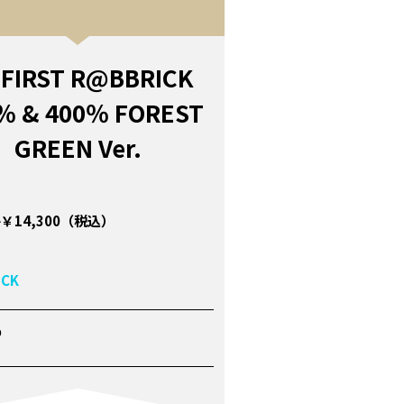
 FIRST R@BBRICK
％ & 400％ FOREST
GREEN Ver.
￥14,300（税込）
ICK
P