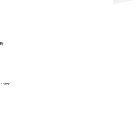
場!!
erved.