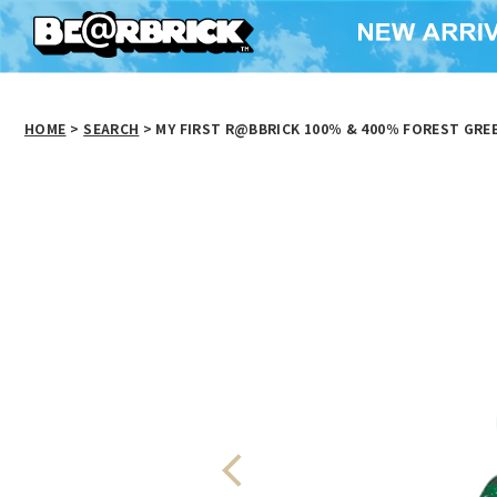
HOME
>
SEARCH
> MY FIRST R@BBRICK 100％ & 400％ FOREST GREE