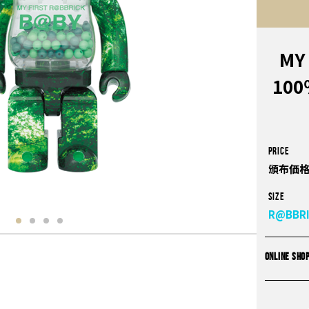
MY
100
PRICE
頒布価格
Size
R@BBR
ONLINE SHO