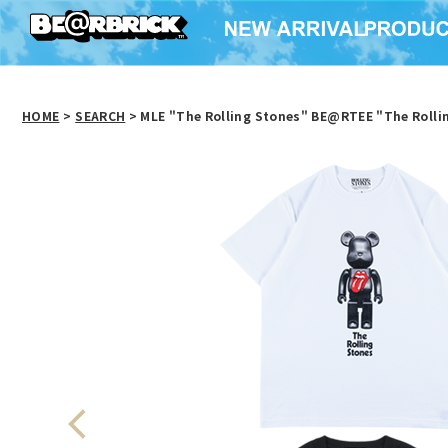
HOME
>
SEARCH
> MLE "The Rolling Stones" BE@RTEE "The Rolli