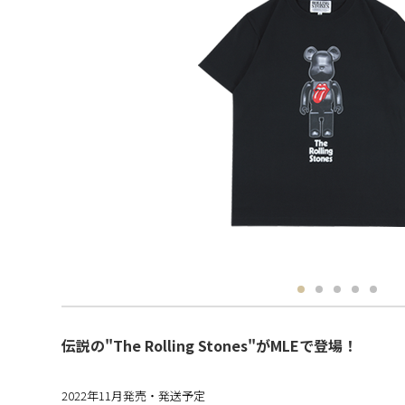
伝説の"The Rolling Stones"がMLEで登場！
2022年11月発売・発送予定