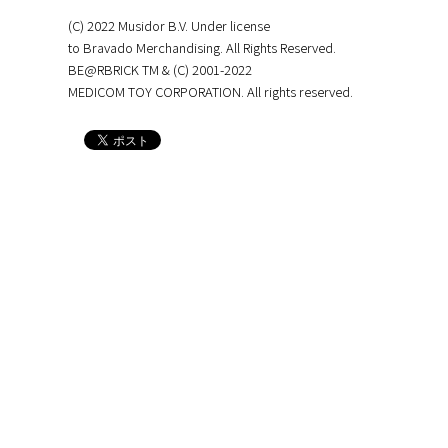
(C) 2022 Musidor B.V. Under license
to Bravado Merchandising. All Rights Reserved.
BE@RBRICK TM & (C) 2001-2022
MEDICOM TOY CORPORATION. All rights reserved.