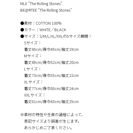
MLE "The Rolling Stones"
BE@RTEE "The Rolling Stones"
●素材：COTTON 100％
●カラー：WHITE／BLACK
●サイズ：S/M/L/XL/XXLの5サイズ展開！
Sサイズ：
着丈65cm/身巾49cm/袖丈19cm
Mサイズ：
着丈69cm/身巾52cm/袖丈20cm
Lサイズ：
着丈73cm/身巾55cm/袖丈22cm
XLサイズ：
着丈77cm/身巾58cm/袖丈24cm
XXLサイズ：
着丈81cm/身巾63cm/袖丈25cm
※素材の特性や生産の過程によって、
表記サイズより誤差が生じます。
あらかじめご了承ください。