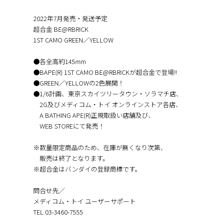
2022年7月発売・発送予定
超合金 BE@RBRICK
1ST CAMO GREEN／YELLOW
●各全高約145mm
●BAPE(R) 1ST CAMO BE@RBRICKが超合金で登場!!
●GREEN／YELLOWの2色展開！
●1/6計画、東京スカイツリータウン・ソラマチ店、
2G及びメディコム・トイ オンラインストア各店、
A BATHING APE(R)正規取扱い店舗及び、
WEB STOREにて発売！
※数量限定商品のため、在庫が無くなり次第、
販売は終了となります。
※超合金はバンダイの登録商標です。
問合せ先／
メディコム・トイ ユーザーサポート
TEL.︎03-3460-7555