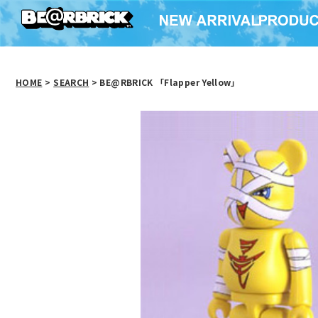
HOME
>
SEARCH
> BE@RBRICK 「Flapper Yellow」