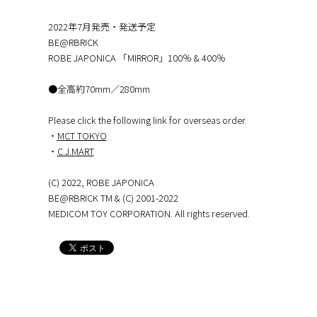
2022年7月発売・発送予定
BE@RBRICK
ROBE JAPONICA 「MIRROR」100％ & 400％
●全高約70mm／280mm
Please click the following link for overseas order.
・
MCT TOKYO
・
C.J.MART
(C) 2022, ROBE JAPONICA
BE@RBRICK TM & (C) 2001-2022
MEDICOM TOY CORPORATION. All rights reserved.