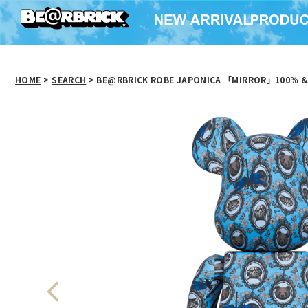
HOME
>
SEARCH
> BE@RBRICK ROBE JAPONICA 「MIRROR」100％ &