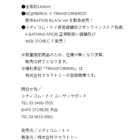
●全高約140mm
●BE@RBRICK × TRANSFORMERSの
新作BAPE(R) BLACK Ver.を緊急発売！
●メディコム・トイ直営店舗及びオンラインストア各店、
A BATHING APE(R) 正規取扱い店舗及び
WEB STOREにて発売！
※数量限定商品のため、在庫が無くなり次第、
販売は終了となります。
※権利表記「TRANSFORMERS」は
株式会社タカラトミーの登録商標です。
問合せ先／
メディコム・トイ ユーザーサポート
TEL.03-3460-7555
BAPE STORE(R) 渋谷
TEL.03-6415-6041
発売元／メディコム・トイ
製造元／株式会社タカラトミー