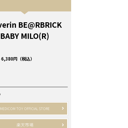
verin BE@RBRICK
BABY MILO(R)
 6,380円（税込）
P
MEDICOM TOY OFFICIAL STORE
楽天市場