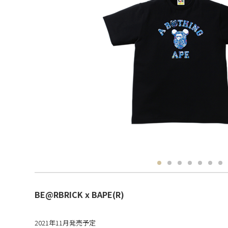
BE@RBRICK x BAPE(R)
2021年11月発売予定