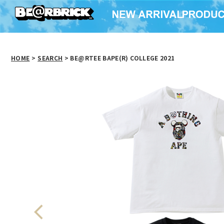
HOME
>
SEARCH
> BE@RTEE BAPE(R)︎ COLLEGE 2021