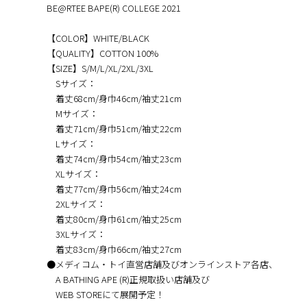
BE@RTEE BAPE(R)︎ COLLEGE 2021
【COLOR】WHITE/BLACK
【QUALITY】COTTON 100%
【SIZE】S/M/L/XL/2XL/3XL
Sサイズ：
着丈68cm/身巾46cm/袖丈21cm
Mサイズ：
着丈71cm/身巾51cm/袖丈22cm
Lサイズ：
着丈74cm/身巾54cm/袖丈23cm
XLサイズ：
着丈77cm/身巾56cm/袖丈24cm
2XLサイズ：
着丈80cm/身巾61cm/袖丈25cm
3XLサイズ：
着丈83cm/身巾66cm/袖丈27cm
●メディコム・トイ直営店舗及びオンラインストア各店、
A BATHING APE (R)正規取扱い店舗及び
WEB STOREにて展開予定！