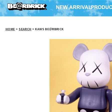
HOME
>
SEARCH
> KAWS BE＠RBRICK