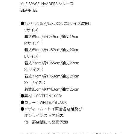
MLE SPACE INVADERS シリーズ
BE@RTEE
●Tシャツ: S/M/L/XL/XXLの5サイズ展開！
Sサイズ：
着丈65cm/身巾49cm/袖丈19cm
Mサイズ：
着丈69cm/身巾52cm/袖丈20cm
Lサイズ：
着丈73cm/身巾55cm/袖丈22cm
XLサイズ：
着丈77cm/身巾58cm/袖丈24cm
XXLサイズ：
着丈81cm/身巾63cm/袖丈25cm
●素材：COTTON 100％
●カラー：WHITE／BLACK
●メディコム・トイ直営各店舗及び
オンラインストア各店、
他一部店舗にて発売予定!